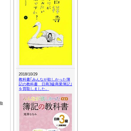
2018/10/29
教科書｢みんなが欲しかった簿
記の教科書 日商3級商業簿記｣
を買取しました。
取