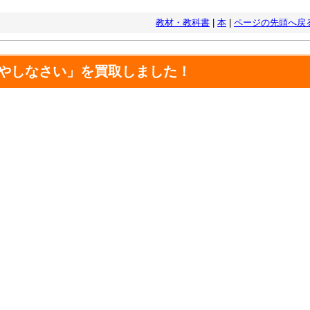
教材・教科書
|
本
|
ページの先頭へ戻
やしなさい」を買取しました！