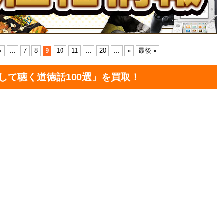
«
...
7
8
9
10
11
...
20
...
»
最後 »
して聴く道徳話100選」を買取！