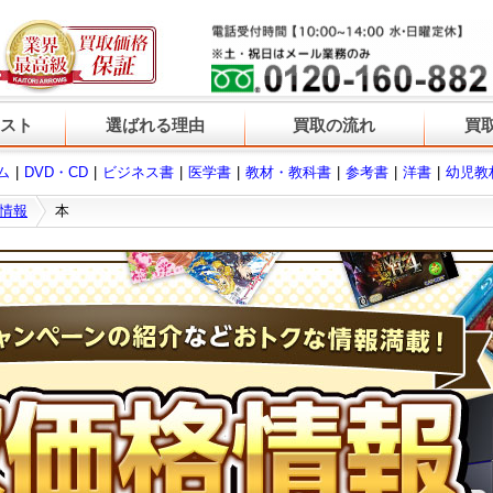
スト
選ばれる理由
買取の流れ
買
ム
DVD・CD
ビジネス書
医学書
教材・教科書
参考書
洋書
幼児教
情報
本