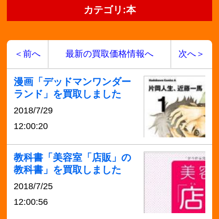
ランド」を買取しました
2018/7/29
12:00:20
教科書「美容室「店販」の
教科書」を買取しました
2018/7/25
12:00:56
専門書「子どもが育つ魔法
の言葉」を買取しました。
2018/7/21
12:00:40
漫画「ヒナまつり」を買取
しました。
2018/7/17
12:00:26
＜前へ
最新の買取価格情報へ
次へ＞