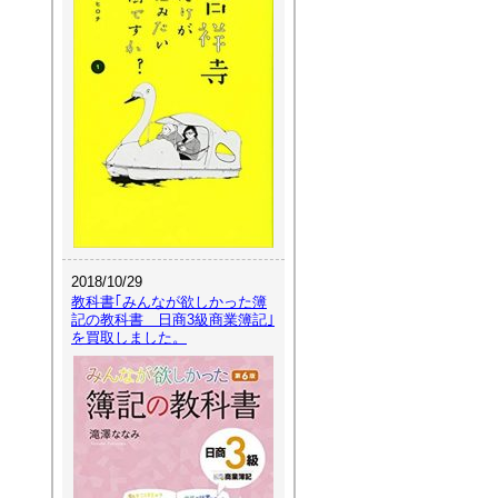
2018/10/29
教科書｢みんなが欲しかった簿
記の教科書 日商3級商業簿記｣
を買取しました。