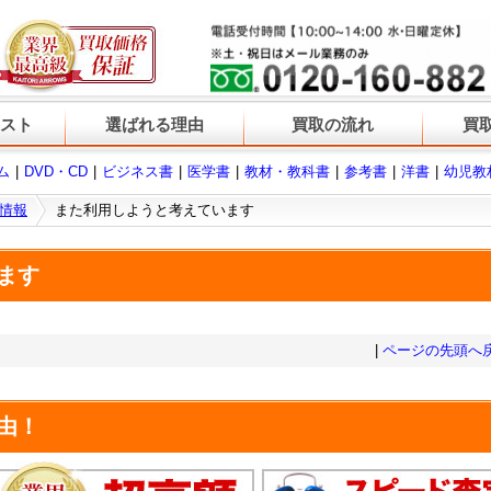
スト
選ばれる理由
買取の流れ
買
ム
DVD・CD
ビジネス書
医学書
教材・教科書
参考書
洋書
幼児教
情報
また利用しようと考えています
ます
|
ページの先頭へ
由！