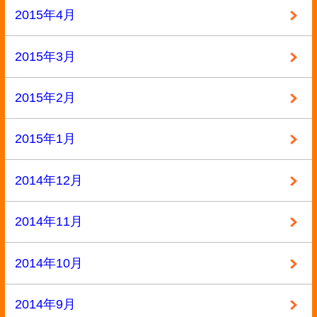
キャンペーン
定価の40%以上買取
大口査定
▼ サイトメニュー
トップページ
買取の流れ
高額買取リスト
買取価格情報
買い取れるもの
お客様の声
よくある質問
買取商品一覧
選ばれる10の理由
高額買取が可能な理由
お問い合わせ
運営会社
特定商取引法記載
プライバシーポリシー
利用規約
サイトマップ