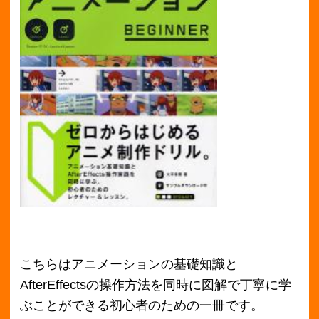
こちらはアニメーションの基礎知識と
AfterEffectsの操作方法を同時に図解で丁寧に学
ぶことができる初心者のための一冊です。
中にはセルアニメの原理を説明しているのです
が、セルアニメといえばジブリですよね！
昔はもののけ姫のDVD特典でセルを使って絵を
書き足している宮崎駿監督の映像を何度も見て
いました！
中学生の頃はそれを真似っ子して教科書の隅っ
こにパラパラ漫画をよく描いたものです（笑）
本物は比べ物にならないくらい精巧ですよ
（笑）
1秒あたり24枚ほどのセル画で撮影されているそ