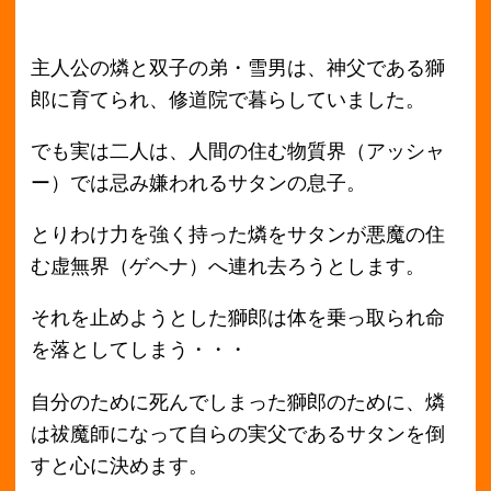
自分のために死んでしまった獅郎のために、燐
は祓魔師になって自らの実父であるサタンを倒
すと心に決めます。
そして正十字学園で祓魔師となるべく悪魔や祓
魔師たちと奮闘するというストーリー。
アニメは途中からオリジナルでクライマックス
を迎えましたが、どちらもとっても面白い作品
です。
原作ではアニメとはまた違ったストーリーや世
界観をお楽しみ頂けますよ！
漫画買取のメニューはこちらです。
＜前へ
最新の買取価格情報へ
次へ＞