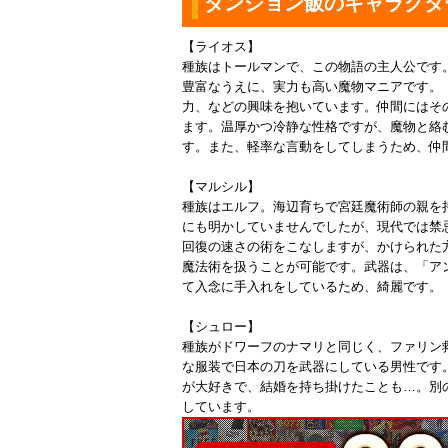
ダンジョン飯のキャラクタ
【ライオス】
種族はトールマンで、この物語の主人公です
豊富なうえに、実力も高い魔物マニアです。
力、などの興味を抱いています。仲間にはそ
ます。温厚かつ冷静な性格ですが、魔物と絡
す。また、軽率な言動をしてしまうため、仲
【マルシル】
種族はエルフ。海辺育ちで宮廷魔術師の親を
にも明かしていませんでしたが、現代では禁
回復の速さの術をこなしますが、かけられた
魔法術を扱うことが可能です。武器は、「ア
て入念に手入れをしているため、綺麗です。
【シュロー】
種族がドワーフのナマリと同じく、ファリン
な服装で日本の刀を武器にしている男性です
が大好きで、結婚を持ち掛けたことも…。別
しています。