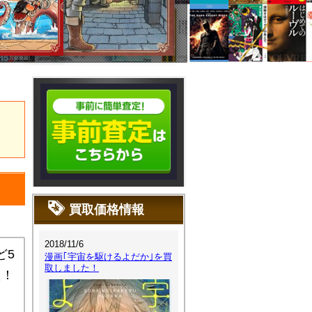
買取価格情報
2018/11/6
ど5
漫画｢宇宙を駆けるよだか｣を買
取しました！
た！