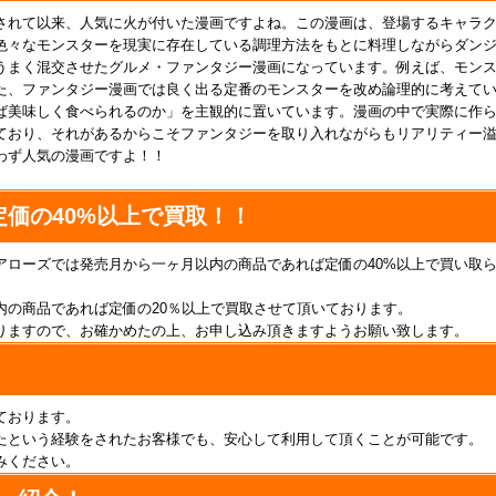
されて以来、人気に火が付いた漫画ですよね。この漫画は、登場するキャラ
色々なモンスターを現実に存在している調理方法をもとに料理しながらダン
うまく混交させたグルメ・ファンタジー漫画になっています。例えば、モン
た、ファンタジー漫画では良く出る定番のモンスターを改め論理的に考えて
ば美味しく食べられるのか」を主観的に置いています。漫画の中で実際に作
ており、それがあるからこそファンタジーを取り入れながらもリアリティー
わず人気の漫画ですよ！！
定価の40%以上で買取！！
アローズでは発売月から一ヶ月以内の商品であれば定価の40%以上で買い取
内の商品であれば定価の20％以上で買取させて頂いております。
りますので、お確かめたの上、お申し込み頂きますようお願い致します。
ております。
たという経験をされたお客様でも、安心して利用して頂くことが可能です。
みください。