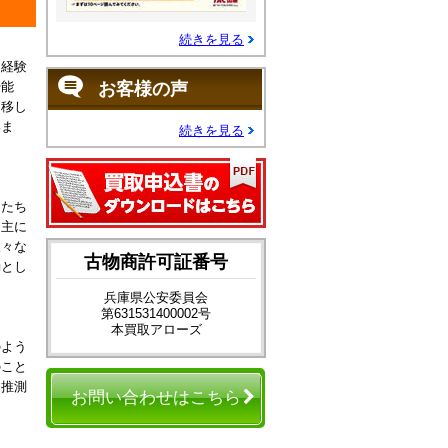
続きを見る
、経験
や能
お客様の声
に移し
いま
続きを見る
間たち
、主に
様々な
古物商許可証番号
動とし
兵庫県公安委員会
第631531400002号
本買取アローズ
のよう
のこと
に推測
お問い合わせはこちら