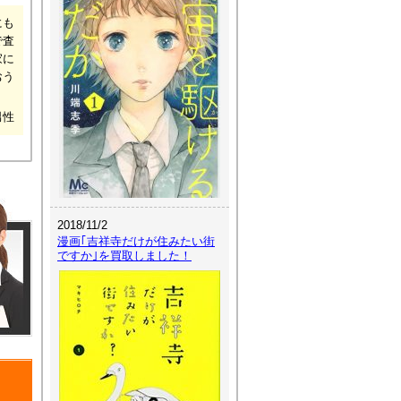
にも
で査
家に
おう
男性
2018/11/2
漫画｢吉祥寺だけが住みたい街
ですか｣を買取しました！