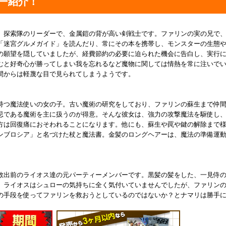
ー紹介！
。探索隊のリーダーで、金属鎧の背が高い剣戦士です。ファリンの実の兄で
「迷宮グルメガイド」を読んだり、常にその本を携帯し、モンスターの生態
の願望を隠していましたが、経費節約の必要に迫られた機会に告白し、実行
むと好奇心が勝ってしまい我を忘れるなど魔物に関しては情熱を常に注いで
間からは軽蔑な目で見られてしまうようです。
持つ魔法使いの女の子。古い魔術の研究をしており、ファリンの蘇生まで仲
忌である魔術を主に扱うのが得意。そんな彼女は、強力の攻撃魔法を駆使し
方は回復痛におそわれることになります。他にも、蘇生や罠や鍵の解除まで
ンブロシア」と名づけた杖と魔法書。金髪のロングヘアーは、魔法の準備運
救出前のライオス達の元パーティーメンバーです。黒髪の髪をした、一見侍
。ライオスはシュローの気持ちに全く気付いていませんでしたが、ファリン
の手段を使ってファリンを救おうとしているのではないか？とナマリは勝手