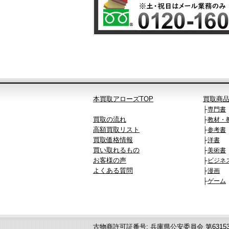
本買取アローズTOP
買取商
├
専門書
買取の流れ
├
教材・
高額買取リスト
├
参考書
買取価格情報
├
洋書
買い取れるもの
├
美術書
お客様の声
├
ビジネ
よくある質問
├
漫画
├
ゲーム
古物商許可証番号: 兵庫県公安委員会 第631531