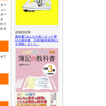
クター
ジョン
スター
いま
られて
溢れる
2018/10/29
教科書｢みんなが欲しかった簿
記の教科書 日商3級商業簿記｣
を買取しました。
らせて