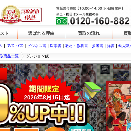
スト
選ばれる理由
買取の流れ
買
ム
DVD・CD
ビジネス書
医学書
教材・教科書
参考書
洋書
幼児教
取商品一覧
ダンジョン飯
2026
年
8
月
15
日迄