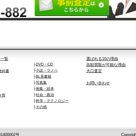
品一覧
選ばれる10の理由
├
DVD・CD
高額買取が可能な理由
├
小説・ラノベ
大口査定
教科書
├
BL系書籍
├
写真集
お問い合わせ
├
画集・絵本
├
社会・政治
ス育
├
科学・テクノロジー
├
その他
400002号
Copyrig