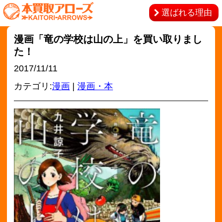
選ばれる理由
漫画「竜の学校は山の上」を買い取りまし
た！
2017/11/11
カテゴリ:
漫画
|
漫画・本