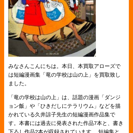
みなさんこんにちは。本日、本買取アローズで
は短編漫画集「竜の学校は山の上」を買取致し
ました。
「竜の学校は山の上」は、話題の漫画「ダンジ
ョン飯」や「ひきだしにテラリウム」などを描
かれている久井諒子先生の短編漫画作品集で
す。本書には過去に発表された作品7本と、書き
下ろし作品2本が収録されています。 短編集と
いうことで、世界観や登場する人々は様々で
す。
勇者が魔王を倒した後に残った城、魔王城をめ
ぐる物語『魔王城問題』、進路に悩む羽の生え
た女子中学生を主人公にした『進学天使』、ケ
ンタウロスと二足歩行の人間が共存する現代の
日本に暮らす人々の日常を描く『現代神話』。
竜が生息する日本で竜について大学で学ぶ大学
生を主人公にした『竜の学校は山の上』など、
どちらかといえばファンタジックな設定のもの
が多くなっています。 ファンタジーものといえ