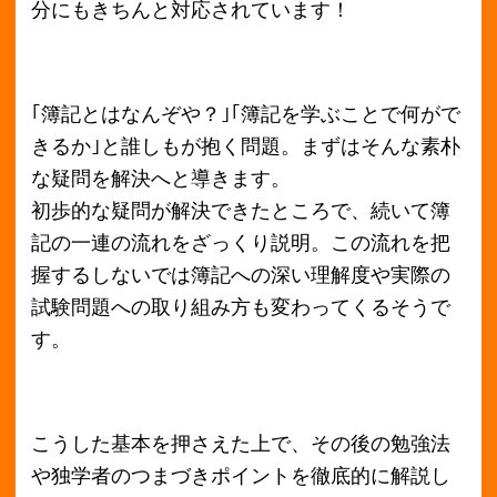
題が出題され、効率良く解くことができます。
その他復習に便利な仕訳集も別冊形式でついて
いるので、試験直前にぱぱっと見返すにはぴっ
たりです！
これから簿記3級を取得予定の方はぜひこの｢み
んなが欲しかった簿記の教科書 日商3級商業簿
記｣を参考にしてみてはいかがでしょうか？
本買取アローズでは教科書｢みんなが欲しかった
簿記の教科書 日商3級商業簿記｣の高価買取を
おこなっております。
また専門書やビジネス書、洋書などの買取をお
こなっておりますのでお気軽にお問合せくださ
いませ。