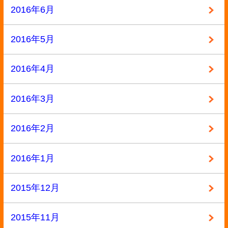
BL本
参考書
専門書
小説・ラノベ
教材・教科書
未分類
本
洋書
漫画
漫画・本
▼ 実施中のキャンペーン