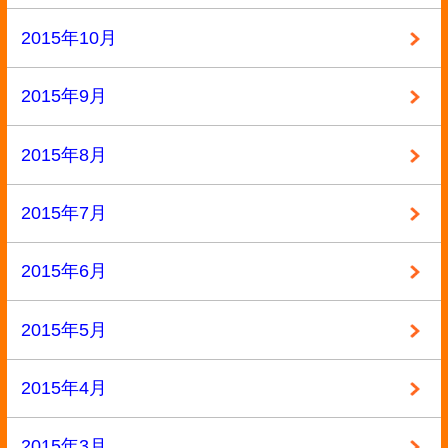
キャンペーン
定価の40%以上買取
大口査定
▼ サイトメニュー
トップページ
買取の流れ
高額買取リスト
買取価格情報
買い取れるもの
お客様の声
よくある質問
買取商品一覧
選ばれる10の理由
高額買取が可能な理由
お問い合わせ
運営会社
特定商取引法記載
プライバシーポリシー
利用規約
サイトマップ