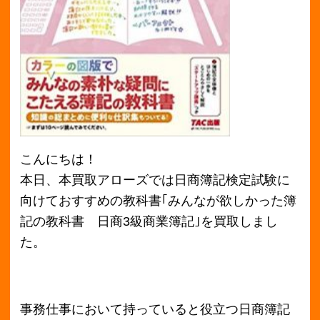
こんにちは！
本日、本買取アローズでは日商簿記検定試験に
向けておすすめの教科書｢みんなが欲しかった簿
記の教科書 日商3級商業簿記｣を買取しまし
た。
事務仕事において持っていると役立つ日商簿記
ですが、いざ資格を取得するとなると｢簿記の勉
強って何から始めたらいいんだろう･･･。｣｢そも
そも簿記って何？｣と疑問が山積み。
本書ではそんな素朴な疑問から勉強方法まで詳
しく解説し、解決へと導いてくれます。
本書はあらゆる資格をわかりやすく表した教科
書を数多く手掛られている滝澤ななみさんによ
る作品です。
見やすい4色フルカラーの図版で専門書に苦手意
識をお持ちの方でも読みやすい内容となってい