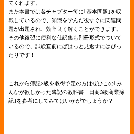
本買取アローズはどこよりも高額で買い取りさ
せていただくことをお約束しております。
また買取時にかかる送料、手数料、査定料、万
が一ご納得いただけなかった場合のキャンセル
料がすべて無料でご利用いただけます！
さらに当日午後12時までにお申し込みいただき
ますことで当日中の集荷が可能となりますの
で、お急ぎの方にもぜひおすすめです！
もちろんその際の送料も無料にてご案内させて
いただきます。
買取サイトでお悩みの方はぜひ本買取アローズ
をご利用くださいませ！
詳しい買取商品やキャンペーンにつきましては
本買取アローズの｢
教材・教科書買取ページ
｣を
ご覧ください。
＜前へ
最新の買取価格情報へ
次へ＞