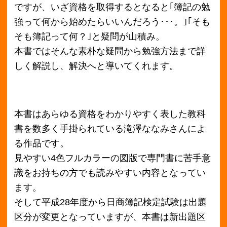
ます。
そして平成28年度から日商簿記検定試験は出題
区分が変更となっていますが、本書は新出題区
分にもきちんと対応されています！
｢簿記とはなんぞや？｣｢簿記を学ぶことで何がで
きるか｣と誰しもが抱く問題。まずはそんな素朴
な疑問を解決へと導きます。
初歩的な疑問が解決できたところで、続いて簿
記の一連の流れをざっくり説明。この流れを把
握するしないでは簿記への深い理解度や実際の
試験問題への取り組み方も変わってくるそうで
す。
こうした基本を押さえた上で、その後の勉強法
や独学者のつまづきポイントを徹底的に解説し
てくれます。
また本書では各チャプター毎に｢基本問題｣を収
載しているので、知識を学んだ後すぐに関連問