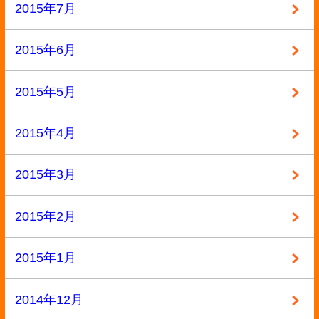
漫画・本
▼ 実施中のキャンペーン
キャンペーン
定価の40%以上買取
大口査定
▼ サイトメニュー
トップページ
買取の流れ
高額買取リスト
買取価格情報
買い取れるもの
お客様の声
よくある質問
買取商品一覧
選ばれる10の理由
高額買取が可能な理由