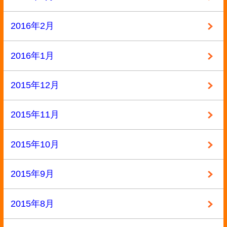
2013年9月
カテゴリー
BL本
参考書
専門書
小説・ラノベ
教材・教科書
未分類
本
洋書
漫画