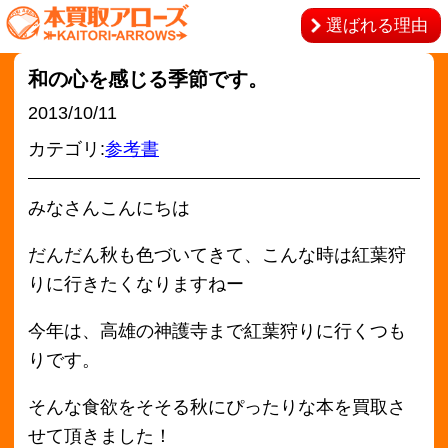
選ばれる理由
和の心を感じる季節です。
2013/10/11
カテゴリ:
参考書
みなさんこんにちは
だんだん秋も色づいてきて、こんな時は紅葉狩
りに行きたくなりますねー
今年は、高雄の神護寺まで紅葉狩りに行くつも
りです。
そんな食欲をそそる秋にぴったりな本を買取さ
せて頂きました！