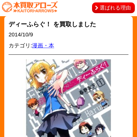
選ばれる理由
ディーふらぐ！ を買取しました
2014/10/9
カテゴリ:
漫画・本