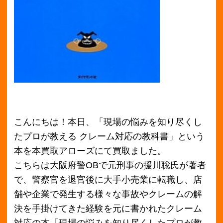
こんにちは！本日、「現場の悩みを知り尽くし
たプロが教える クレーム対応の教科書」という
本を本買取アローズにて買取ました。
こちらは大阪府警OBで元刑事の援川聡氏が著者
で、警察官を退官後に大手小売業に転職し、店
舗や企業で発生する様々な事故やクレームの解
決を手掛けてきた経験を元に書かれたクレーム
対応の本「現場の悩みを知り尽くしたプロが教
える クレーム対応の教科書」です。この本は、
ダイヤモンド社から出版されました。本書「現
場の悩みを知り尽くしたプロが教える クレーム
対応の教科書」は、クレームのそれぞれの対応
法をケースごとに3つのポイントに絞ったアドバ
イスがあり、著者の経験に基づいた事例や図解
も豊富に記載されているので、理解しながら読
み進められます。私自身もかつて小売業のアル
バイトをしていて、様々なことからクレームに
発展したケースに遭遇しましたが、こちらの本
「現場の悩みを知り尽くしたプロが教える クレ
ーム対応の教科書」を読むと非常になるほどと