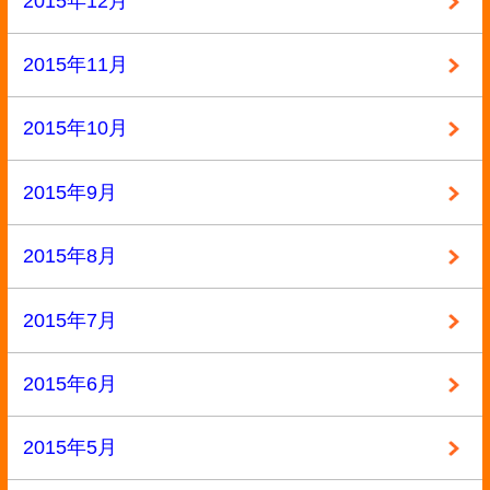
教材・教科書
未分類
本
洋書
漫画
漫画・本
▼ 実施中のキャンペーン
キャンペーン
定価の40%以上買取
大口査定
▼ サイトメニュー