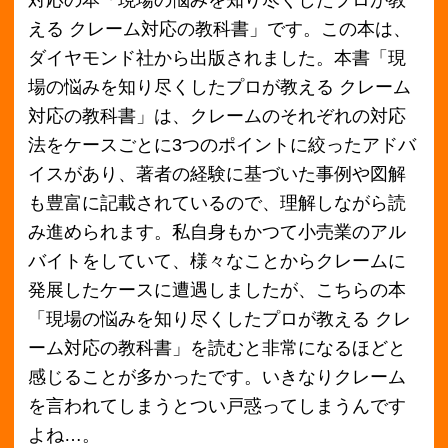
感じることが多かったです。いきなりクレーム
を言われてしまうとつい戸惑ってしまうんです
よね…。
そこでこの教科書「現場の悩みを知り尽くした
プロが教える クレーム対応の教科書」は、クレ
ームを言ってくるお客様の本当の意図や対応者
がお客様に対してどういう反応をしてどんな間
違った言葉遣いをしてしまったのかということ
も書かれているので、参考になりますね。これ1
冊を読んでおけば、クレームが来てももう焦る
ことはない！そう感じさせてくれる内容の教科
書ではないでしょうか。また、小説風に会話が
進んでいくのも読みやすいですね。接客業とい
った、お客様に関わるお仕事をされている方・
そして接客業のスキルを上げたい！という方に
はぜひ本「現場の悩みを知り尽くしたプロが教
える クレーム対応の教科書」を読んでいただき
たいです。本買取アローズのブログ記事を読ん
で「現場の悩みを知り尽くしたプロが教える ク
レーム対応の教科書」に興味の出た方はぜひ読
んでみてください。