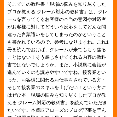
また、この本「現場の悩みを知り尽くしたプロ
が教える クレーム対応の教科書」をお持ちの方
は、ぜひどこよりも高く買取をすることで定評
がある本買取アローズへお売り下さい。簡単便
利な本買取アローズの宅配買取をこの機会にぜ
ひご利用くださいませ。本買取アローズの申し
込みは3分ほどでサクっと出来ますし、その後は
お家まで業者が本を収集しにまいりますので、
時間が有効的に使えるはずです！その他教科書
の買取情報は本買取アローズの
教科書買取ペー
ジ
をご覧ください。本買取アローズは、お客様
の買取をお待ちしております。
＜前へ
最新の買取価格情報へ
次へ＞
月別アーカイブ
2018年11月
2018年10月