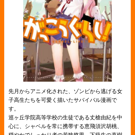
先月からアニメ化された、ゾンビから逃げる女
子高生たちを可愛く描いたサバイバル漫画で
す。
巡ヶ丘学院高等学校の生徒である丈槍由紀を中
心に、シャベルを常に携帯する恵飛須沢胡桃、
穏やかでしっかり者の若狭悠里、下級生の直樹
美紀の4人で、学校での避難生活を部活動の一貫
をして捉える「学園生活部」に所属しながら、
ほのぼのとした楽しい学園生活を続けていま
す。
学校以外の町中はゾンビで溢れかえっており、
彼女たちはゾンビから逃げるため、学校に寝泊
まりしながら立て籠るという、タイトル通りの
学校暮らしをしています。
ほのぼのとしたかわいらしい雰囲気から一変、
ゾンビと対峙する様子はまさにホラーです。ゾ
ンビに襲われそうになるヒヤヒヤ感と、可愛い
女子高生の日常のギャップに引き込まれます。