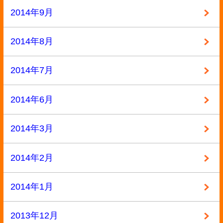
選ばれる10の理由
高額買取が可能な理由
お問い合わせ
運営会社
特定商取引法記載
プライバシーポリシー
利用規約
サイトマップ
ページの先頭へ戻る
古物商許可証番号:兵庫県公安委員会 第631531400002号
Copyright ©2013
本買取アローズ
All Rights Reserved.
モバイル
PC