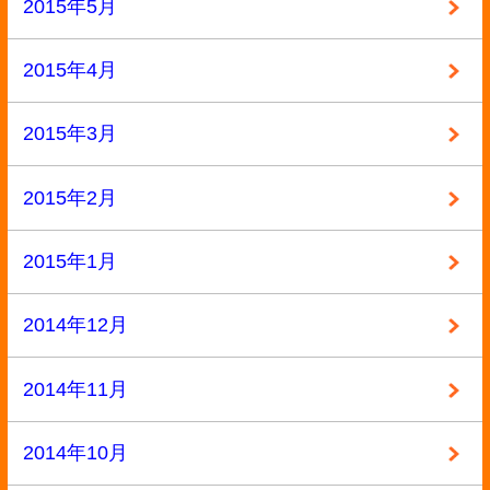
漫画
漫画・本
▼ 実施中のキャンペーン
キャンペーン
定価の40%以上買取
大口査定
▼ サイトメニュー
トップページ
買取の流れ
高額買取リスト
買取価格情報
買い取れるもの
お客様の声
よくある質問
買取商品一覧