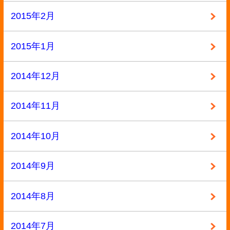
買い取れるもの
お客様の声
よくある質問
買取商品一覧
選ばれる10の理由
高額買取が可能な理由
お問い合わせ
運営会社
特定商取引法記載
プライバシーポリシー
利用規約
サイトマップ
ページの先頭へ戻る
古物商許可証番号:兵庫県公安委員会 第631531400002号
Copyright ©2013
本買取アローズ
All Rights Reserved.