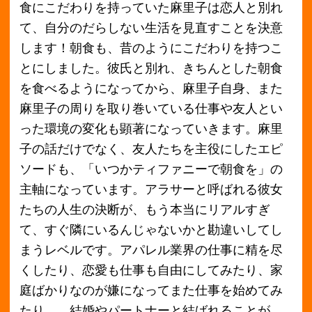
まうレベルです。アパレル業界の仕事に精を尽
くしたり、恋愛も仕事も自由にしてみたり、家
庭ばかりなのが嫌になってまた仕事を始めてみ
たり…。結婚やパートナーと結ばれることが、
大体の少女漫画や女性漫画ではゴールですが、
この漫画「いつかティファニーで朝食を」は、1
つじゃないゴールに向かって奮闘する女性たち
がせきららに描かれています。女性の共感度は
最高なことでしょう！また、本作で登場する朝
食はすべて実在するお店で提供されているもの
なので、読んでいると実際に食べに行きたくな
るようなものばかりです。漫画の巻末には、そ
の本に登場した朝食が食べられるお店のリポー
トも載っているので、本当に食べに行けちゃう
のも素敵。けっこう日本各地の朝食が紹介され
てるので、いろんな人が行きやすいですね！そ
んな朝食情報も、働く女性の葛藤、悩みも、全
部まとめて「いつかティファニーで朝食を」で
読んでみてください。
本買取アローズでは、「いつかティファニーで
朝食を」を始め、様々な漫画の買取を積極的に
行っています。定期的に、買取金額がアップす