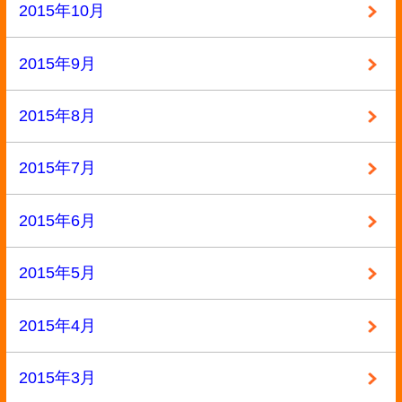
本
洋書
漫画
漫画・本
▼ 実施中のキャンペーン
キャンペーン
定価の40%以上買取
大口査定
▼ サイトメニュー
トップページ
買取の流れ
高額買取リスト
買取価格情報