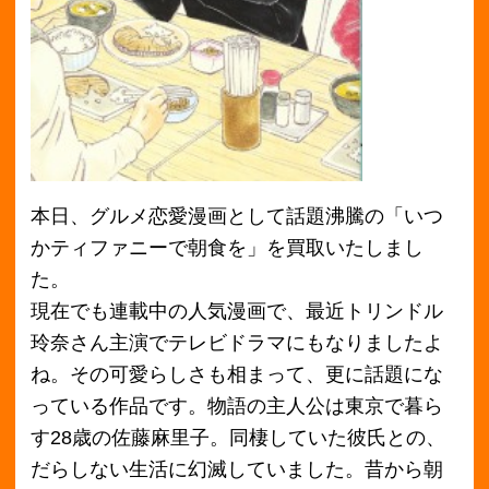
本日、グルメ恋愛漫画として話題沸騰の「いつ
かティファニーで朝食を」を買取いたしまし
た。
現在でも連載中の人気漫画で、最近トリンドル
玲奈さん主演でテレビドラマにもなりましたよ
ね。その可愛らしさも相まって、更に話題にな
っている作品です。物語の主人公は東京で暮ら
す28歳の佐藤麻里子。同棲していた彼氏との、
だらしない生活に幻滅していました。昔から朝
食にこだわりを持っていた麻里子は恋人と別れ
て、自分のだらしない生活を見直すことを決意
します！朝食も、昔のようにこだわりを持つこ
とにしました。彼氏と別れ、きちんとした朝食
を食べるようになってから、麻里子自身、また
麻里子の周りを取り巻いている仕事や友人とい
った環境の変化も顕著になっていきます。麻里
子の話だけでなく、友人たちを主役にしたエピ
ソードも、「いつかティファニーで朝食を」の
主軸になっています。アラサーと呼ばれる彼女
たちの人生の決断が、もう本当にリアルすぎ
て、すぐ隣にいるんじゃないかと勘違いしてし