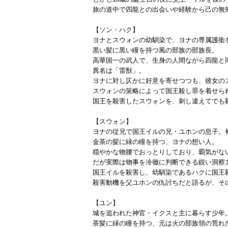
旅の道中で四龍との出会いや経験から己の無
【ソン・ハク】
ヨナとスウォンの幼馴染で、ヨナの専属護衛を
黒い髪に黒い瞳を持つ風の部族の部族長。
高華国一の武人で、生身の人間ながら四龍と
異名は「雷獣」。
ヨナに対し仄かに好意を寄せつつも、彼女の
スウォンの策略によって国王殺し罪を着せら
国王を殺害したスウォンを、刺し違えてでも
【スウォン】
ヨナの従兄で国王イルの兄・ユホンの息子。初
金茶の髪に緑の瞳を持つ、ヨナの想い人。
穏やかな物腰でおっとりしており、覇気がな
だが実際は物事を冷徹に判断できる鋭い洞察
国王イルを殺害し、幼馴染であるハクに国王
殺害動機を父ユホンの仇討ちだと語るが、そ
【ユン】
城を追われた神官・イクスと主に暮らす少年。
茶髪に緑の瞳を持つ、元は火の部族領の荒れ