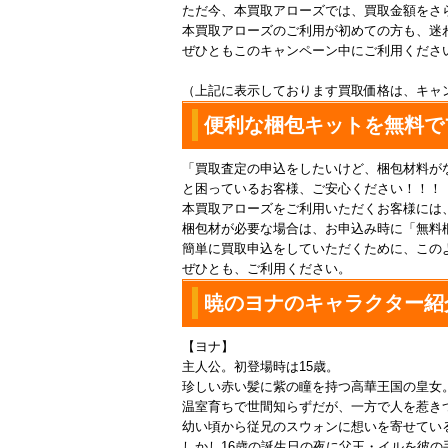
ただ今、本買取アローズでは、買取金額をさ
本買取アローズのご利用が初めての方も、迷
ぜひともこのキャンペーン中にご利用くださ
（上記に表示しております買取価格は、キャ
便利な梱包キットを無料で
「買取査定の申込をしたいけど、梱包材料が
と困っているお客様、ご安心ください！！！
本買取アローズをご利用いただくお客様には
梱包材が必要な場合は、お申込み時に「無料梱
簡単に買取申込をしていただくために、この
ぜひとも、ご利用ください。
暁のヨナのキャラクター紹
【ヨナ】
主人公。初登場時は15歳。
珍しい赤い髪に紫の瞳を持つ高華王国の皇女
温室育ちで世間知らずだが、一方で人を惹き
幼い頃から従兄のスウォンに想いを寄せてい
しかし16歳の誕生日の夜に父王・イルを彼