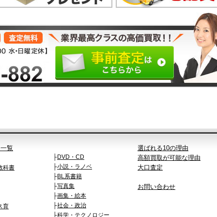
品一覧
選ばれる10の理由
├
DVD・CD
高額買取が可能な理由
├
小説・ラノベ
大口査定
教科書
├
BL系書籍
├
写真集
お問い合わせ
├
画集・絵本
├
社会・政治
ス育
├
科学・テクノロジー