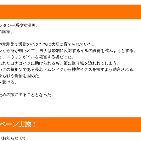
ァンタジー系少女漫画。
の国家。
や幼馴染で護衛のハクたちに大切に育てられていた。
ォンから簪が贈られて、ヨナは婚姻に反対するイルの説得を試みようとする。
は、スウォンがイルを殺害する姿だった。
われたヨナはハクに助けられるも、策に嵌り城を追われてしまう。
ハクの養祖父である長老・ムンドクから神官イクスを探すよう助言される。
身も戦う覚悟を固めた。
を受ける。
ための旅に出ることとなった。
。
ンペーン実施！
いお知らせです。