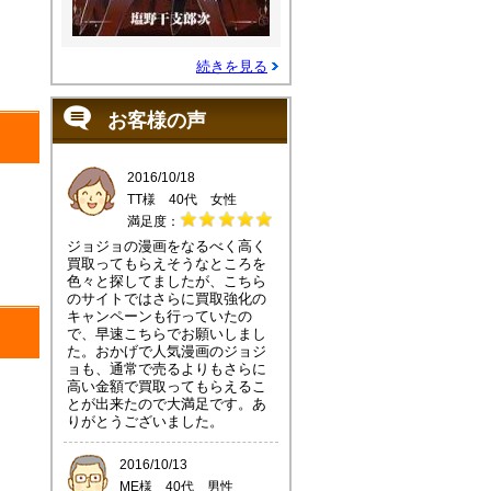
続きを見る
お客様の声
2016/10/18
TT様 40代 女性
満足度：
ジョジョの漫画をなるべく高く
買取ってもらえそうなところを
色々と探してましたが、こちら
のサイトではさらに買取強化の
キャンペーンも行っていたの
で、早速こちらでお願いしまし
た。おかげで人気漫画のジョジ
ョも、通常で売るよりもさらに
高い金額で買取ってもらえるこ
とが出来たので大満足です。あ
りがとうございました。
2016/10/13
ME様 40代 男性