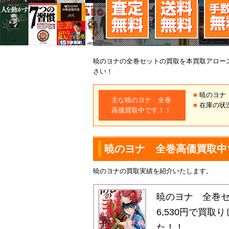
暁のヨナの全巻セットの買取を本買取アロー
さい！
■
暁のヨ
主な暁のヨナ 全巻
■
在庫の状
高価買取中です！！
暁のヨナ 全巻高価買取中
暁のヨナの買取実績を紹介いたします。
暁のヨナ 全巻
6,530円で買取
た！！