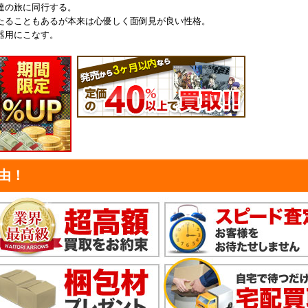
達の旅に同行する。
たることもあるが本来は心優しく面倒見が良い性格。
器用にこなす。
由！