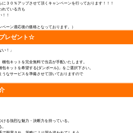
らに３０％アップさせて頂くキャンペーンを行っております！！！
われている方も
い！！
ンペーン適応後の価格となっております。）
プレゼント☆
ない！」
、梱包キットを完全無料で当店が手配いたします。
包キットを希望する(ダンボール)」をご選択下さい。
ようなサービスを準備させて頂いておりますので
介
。
つける強烈な魅力・決断力を持っている。
る。
の手で殺害され、策略により国を追われてしまう。