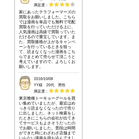
満足度：
家にあったテラフォーマーズの
買取をお願いしました。こちら
では漫画を単品でも無料で宅配
買取を行っていただける上に、
人気漫画は高値で買取っていた
だけるので重宝しています。ま
た、買取価格が上がるキャンペ
ーンを行っているときを狙っ
て、読まなくなった漫画をこち
らでまとめて売らせて頂こうと
考えていますので、よろしくお
願いします。
2016/10/08
YY様 20代 男性
満足度：
東京喰種トーキョーグールを買
い集めていましたが、最近はめ
っきり読まなくなったので売り
に出しました。ネット検索をし
たときにこちらの会社が出てき
てサービスもよさそうだったの
でお願いしました。普段は時間
ができた時にわざわざ店舗まで
いらない漫画を持ち込んでまし