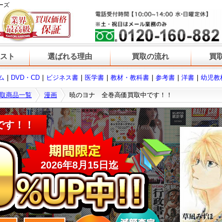
ーズ
スト
選ばれる理由
買取の流れ
買
ム
DVD・CD
ビジネス書
医学書
教材・教科書
参考書
洋書
幼児教
取商品一覧
漫画
暁のヨナ 全巻高価買取中です！！
です！！
2026
年
8
月
15
日迄