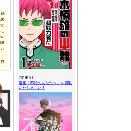
り続
決め
なか
るこ
ない
回選
また
女性
2018/7/1
漫画「不滅のあなたへ」を買取
いたしました！