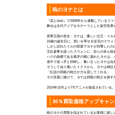
暁のヨナとは
『花とゆめ』で2009年から連載しているフ
舞台は古代アジアをモチーフとした架空世界
高華王国の皇女・ヨナは、優しい父王・イル
16歳の誕生日に、想いを寄せる従兄のスウ
しかし訪れたイルの部屋でヨナが目撃したの
王位簒奪を謀ったスウォンに、自らの命も狙
ハクの故郷である風牙の都に逃れたヨナは、
道中で追っ手と対峙し、奮い立ったヨナは自
そうして辿り着いたイクスから、ヨナは神託
「伝説の四龍の戦士が力を貸してくれる」
その言葉に賭けて、ヨナは四龍の戦士を探す
2014年10月よりTVアニメが放送されている
30％買取価格アップキャ
暁のヨナの買取を悩まれているお客様に嬉し