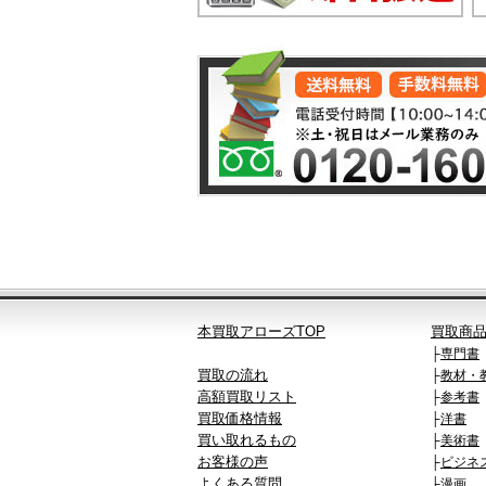
本買取アローズTOP
買取商
├
専門書
買取の流れ
├
教材・
高額買取リスト
├
参考書
買取価格情報
├
洋書
買い取れるもの
├
美術書
お客様の声
├
ビジネ
よくある質問
├
漫画