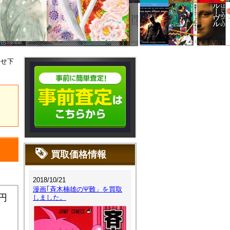
わせ下
買取価格情報
2018/10/21
漫画｢斉木楠雄のΨ難」を買取
0円
しました。