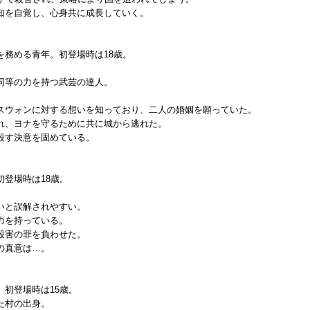
知を自覚し、心身共に成長していく。
務める青年。初登場時は18歳。
同等の力を持つ武芸の達人。
スウォンに対する想いを知っており、二人の婚姻を願っていた。
れ、ヨナを守るために共に城から逃れた。
殺す決意を固めている。
登場時は18歳。
いと誤解されやすい。
力を持っている。
殺害の罪を負わせた。
の真意は…。
初登場時は15歳。
た村の出身。