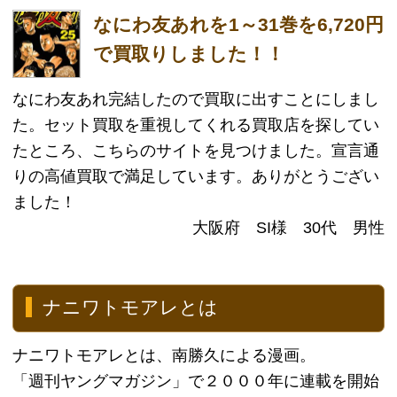
１９９０年代の大阪を舞台に大阪環状線を走ってい
た環状族を描いた物語。
セリフは関西弁で書かれており、作者自身も環状族
だったため、リアルなエピソードをつなぎ合わせた
もの。
本作の背景は実在する場所であるが地名などは同一
しないことがある。
また、登場人物の名前はフルネームではなくニック
ネームや省略が多く使用されている。
30％買取価格アップキャンペーン実
施！
ナニワトモアレの買取を悩まれているお客様に嬉し
いお知らせです。
ただ今本買取アローズでは、ナニワトモアレを買取
に出してくださったお客様に
買取金額をさらに３０％アップさせて頂くキャンペ
ーンを行っております！！！
本買取アローズのご利用が初めての方も、迷われて