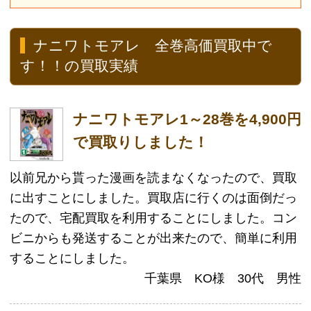
することにしました。
千葉県 KO様 30代 男性
なにわ友あれを1～31巻を6,720円
で買取りしました！！
なにわ友あれ完結したので買取に出すことにしまし
た。セット買取を重視してくれる買取店を探してい
たところ、こちらのサイトを見つけました。宣言通
りの高値買取で満足しています。ありがとうござい
ました！
大阪府 SI様 30代 男性
ナニワトモアレとは
ナニワトモアレとは、南勝久による漫画。
「週刊ヤングマガジン」で２０００年に連載を開始
し、２００７年に１部終了。
同年３月発売の１４号で２部「なにわ友あれ」開
始。