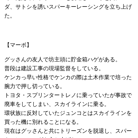
をしに行き、相談役をしてくれた。
その時はヒロさんは逮捕されており、ヒゲさんも逮
捕されたがすぐに釈放された。
【ハマダ】
坊主頭にソリコミがはいったゼンの舎弟。
ケンカもかなり強く得意技は強烈なハイキック。
自分の技に名前をつけ、「ドラゴンポテトドッグキ
ックフィッシュ」などがあり、知っている英語を並
べただけという。
ゼン専属の運転手は走りに関してはほぼ素人であ
る。
ユウジと仲が悪く、トリーズンには入っていなかっ
たが、ヒロ達の引退後グッさん達に呼ばれスパーキ
ーレーシングに参加している。
ワルの世界では名前が広いハマダであり、彼に呼び
出されるとろくなことがないと後輩からは思われて
いる。