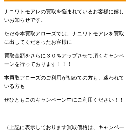
ナニワトモアレのキャラクター紹介
【グッさん】
本作の主人公でスケベで一途に思う性格なため、ナ
ンパ目的で免許を取り、シルビアを購入。
先輩であるヒロが会長を勤めるトリーズンに入会す
るが様々な出会いを通じ、走り屋として本気になっ
ていく。
坊主頭で額に事故の時に傷があり、現在は土木作業
員として働いている。
喧嘩の得意技は飛び蹴りで、ヌンチャクを常にダッ
シュボードに入れている。
偽トリーズン事件が解決するまではユウジと対立し
ていたため、トリーズンを脱退しマーボと共にハマ
ダ、サトシを誘いスパーキーレーシングを立ち上げ
た。
【マーボ】