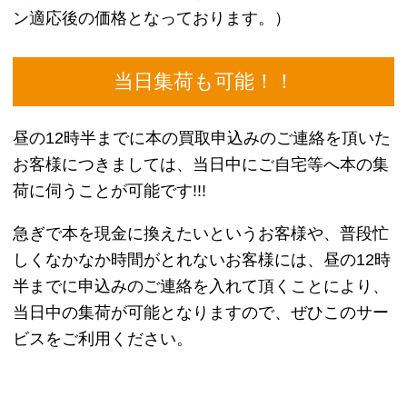
グッさんの友人で坊主頭に貯金箱ハゲがある。
普段は建設工事の現場監督をしている。
ケンカっ早い性格でケンカの際は土木作業で培った
腕力で押し切っている。
トヨタ・スプリンタートレノに乗っていたが事故で
廃車をしてしまい、スカイラインに乗る。
環状族に反対していたジュンコとはスカイラインを
買った機に別れることになる。
現在はグッさんと共にトリーズンを脱退し、スパー
キーレーシングを立ち上げた。
【ヒロ】
グッさんの先輩でトリーズンの初代会長で中古車店
の店主をしている。
人望があり、族にしては最強でチームのみんなに対
しての面倒見がいい。
決めゼリフは「環状なめんなよ」。
ヒロのワンダーシビックはVTECにも劣らない性能
を叩き出すために、本格的にチェーンをしている。