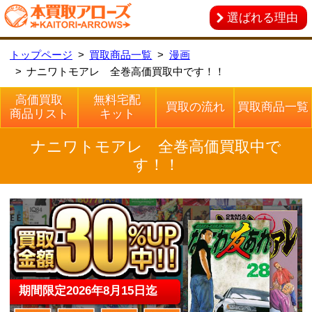
選ばれる理由
トップページ
買取商品一覧
漫画
ナニワトモアレ 全巻高価買取中です！！
高価買取
無料宅配
買取の流れ
買取商品一覧
商品リスト
キット
ナニワトモアレ 全巻高価買取中で
す！！
期間限定
2026
年
8
月
15
日迄
ナニワトモアレの全巻セット買取を本買取アローズ
では積極的に行っております！ナニワトモアレのこ
となら、なんでもお問い合わせ下さい！