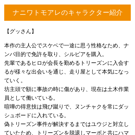
【ゼン】
ヒロとヒゲと同期で作品最強人物。
得意技は怪力の実印張り手で二発で誰でも倒すこと
ができ、さらに足も物凄く速く１００メートルを３
秒で走ると自称している。
好物はカラアゲくんのレッドとトマトジュース。
モメ事は関わると大変なことになるためヒロとヒゲ
にはのけ者にされていて、何かにぶつかりながら運
転をするためお世辞にもあまり上手いとは言えな
い。
また、ゼンの乗るワンダーシビックは２台目であ
り、１台目は警察に没収された。
【ヒゲさん】
ヒロやゼンの同期でトリーズンのサブリーダー的存
在。
しっかり者で男気があり、面倒見がいいタイプ。
グッさんとマーボがトリーズンを脱退する時の挨拶