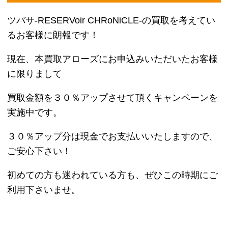
【小狼（シャオラン）】
本作主人公で、玖楼国に住む考古学者の卵。
幼いころ、考古学者であった養父の藤隆に拾い育て
てもらう。
それ以前の記憶がなく、生い立ちが不
明。
真面目な性格で、決めたことはやり遂げる芯がある
少年。
サクラの飛び散った羽根を取り戻すため、壱原に
「サクラとの二人の関係性」を対価に異次元を移動
する力を得る。
以降、サクラの羽根を探し求め、サクラ・ファイ・
黒鋼・モコナとともに旅に出る。
旅先では、考古学者だけあって、歴史的なものを好
んで目を輝かせる一面がある。
戦いでは、当初蹴りを得意とするが、後に剣術を教
わり、自分のスタイルにする。