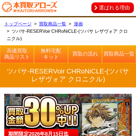
選ばれる理由
トップページ
買取商品一覧
漫画
ツバサ-RESERVoir CHRoNiCLE-(ツバサ レザヴォア クロ
ニクル)
高価買取
無料宅配
買取の流れ
買取商品一覧
商品リスト
キット
ツバサ-RESERVoir CHRoNiCLE-(ツバサ
レザヴォア クロニクル)
期間限定
2026
年
8
月
15
日迄
ツバサ-RESERVoir CHRoNiCLE-(ツバサ レザヴォア
クロニクル)の全巻セットの買取を強化中です！！ぜ
ひ、本買取アローズにお問い合わせください！