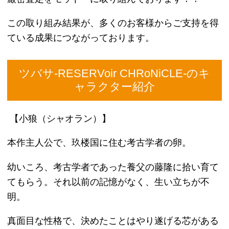
粗暴な性格だが、観察眼が優れているため、物事の
先を読み周りを気遣うことができる。
日本国では誰よりも強くなりたいが故に殺生を繰り
返していた。
そんな黒鋼に真の強さを理解してもらうため、知世
姫によって時空を超える旅へ送り出される。
【ファイ・D・フローライト】
セレス国の魔術師であり、凄まじい魔力の持ち主。
魔力の源は蒼の目。
旅の中では、周りにとっては母親のような存在で、
周りへの気配りができる優しい性格で、料理が得
意。
当初は、本音を隠し周りと壁を作っていた。
しかし、共に旅をしていく中で次第に心から小狼た
ちを大切な存在だと実感していく。