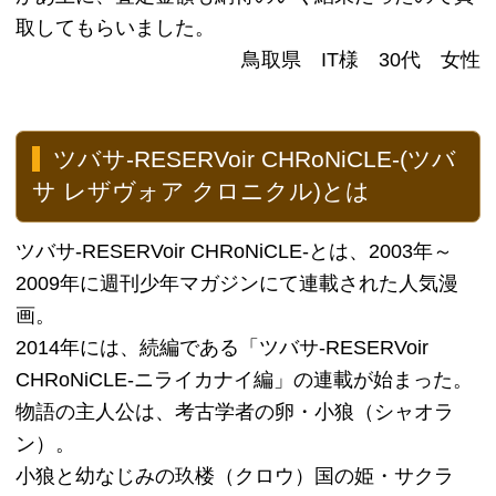
2005年・2006年にはNHKにてテレビでアニメ化。
2005年には「劇場版ツバサ・クロニクル 鳥カゴの
国の姫君」が公開。
30％買取価格アップキャンペーン実施
中！
ツバサ-RESERVoir CHRoNiCLE-の買取を考えてい
るお客様に朗報です！
現在、本買取アローズにお申込みいただいたお客様
に限りまして
買取金額を３０％アップさせて頂くキャンペーンを
実施中です。
３０％アップ分は現金でお支払いいたしますので、
ご安心下さい！
初めての方も迷われている方も、ぜひこの時期にご
利用下さいませ。