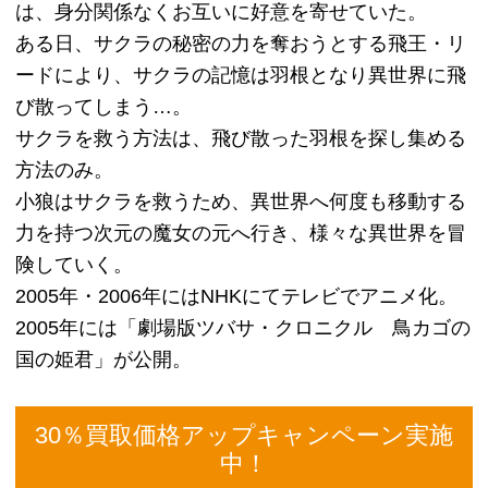
（上記に表示しております買取価格は、キャンペー
ン適応後の価格となっております。）
本買取専門のスタッフによる厳密な査
定！！
本買取アローズでは、長年経験を積んだ専門の買取
査定スタッフがお客様の本を丁重に素早く査定致し
ます。
そのため他店よりも査定結果をスピーディーにお伝
えすることが出来ます！
実際、お客様に買取査定金額においても満足してい
ただけており、ベテランの買取査定スタッフによる
厳密査定をモットーに取り組んでおります！！
この取り組み結果が、多くのお客様からご支持を得
ている成果につながっております。
ツバサ-RESERVoir CHRoNiCLE-のキ
ャラクター紹介