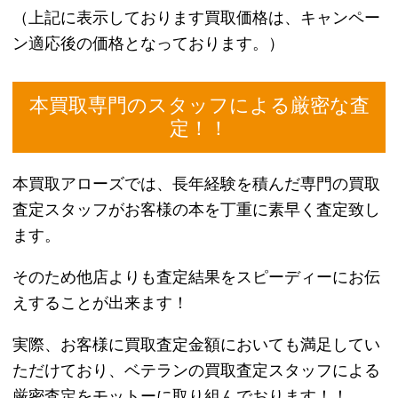
【サクラ】
本作ヒロインであり、玖楼国の姫。
明るい性格で親しみやすく、玖楼国の民から愛され
ていた美少女。
霊感が強く、夢見の能力がある。
ある日、陰謀により自身の記憶は無数の羽根となり
異世界散らばってしまう。
記憶を取り戻すために小狼と次元の度に出るが、昏
睡状態になるなど安定していない。
あらゆる次元を躰に記憶する力がある。
【黒鋼（くろがね）】
日本国で最強と言われる忍者であり、姫巫女である
知世姫に仕えている。
剣の技術が高いだけでなくスピードも早い。