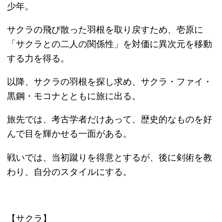
ファイはある国の皇子でもあり、深い悲しみの過去
を持つ。
旅への目的は、封印したアシュラ王が目覚めても、
彼に追いつかれないように様々な世界を渡り歩くた
め。
本買取アローズが選ばれる10の理由
買取の流れ
買取商品一覧
▼ 実施中のキャンペーン
キャンペーン
定価の40%以上買取