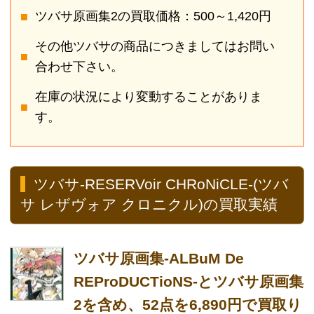
ツバサ原画集-ALBuM De
REProDUCTioNS-とツバサ原画集
2を含め、52点を6,890円で買取り
しました！
インターネットでの買取は高額だと言う話を聞き、
申込ました。実店舗じゃないからといって査定が遅
いわけでもなく、大満足な金額だったので買取して
もらいました。ありがとうございました。
愛知県 HK様 30代 男性
ツバサ-RESERVoir CHRoNiCLE-
の豪華版全巻セットを7,950円で
買取りしました！
引っ越しをするので、買取に出すことにしました。
こつこつ集めたの漫画なのであまり安値だと売らな
いつもりでしたが、本買取アローズさんは無料特典
があ上に、査定金額も納得のいく結果だったので買
取してもらいました。
鳥取県 IT様 30代 女性